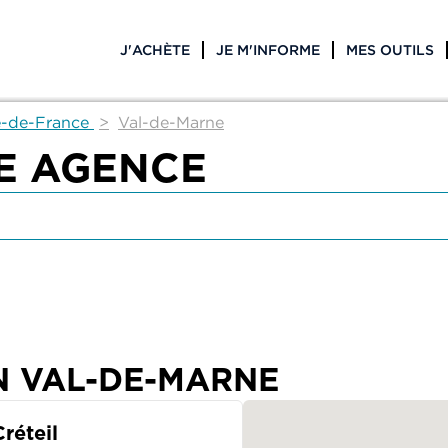
J'ACHÈTE
JE M'INFORME
MES OUTILS
e-de-France
Val-de-Marne
E AGENCE
N VAL-DE-MARNE
réteil