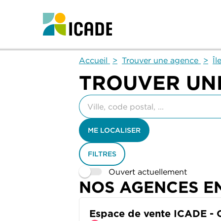
Accueil
Trouver une agence
Îl
TROUVER UN
Veuillez
renseigner
une
adresse
ME LOCALISER
FILTRES
Ouvert actuellement
NOS AGENCES E
Espace de vente ICADE - C