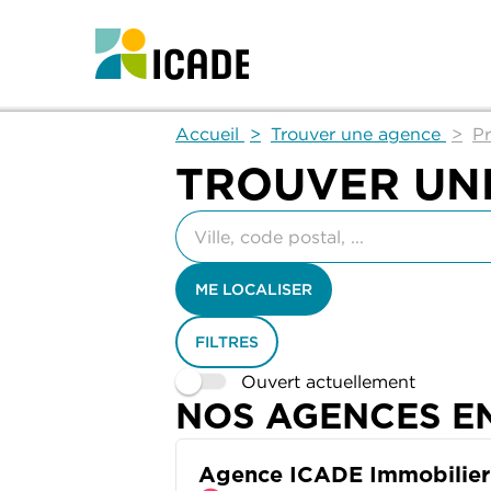
Accueil
Trouver une agence
P
TROUVER UN
Veuillez
renseigner
une
adresse
ME LOCALISER
FILTRES
Ouvert actuellement
NOS AGENCES E
Agence ICADE Immobilier 