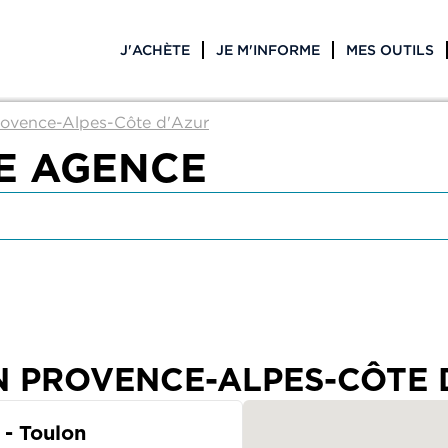
J'ACHÈTE
JE M'INFORME
MES OUTILS
rovence-Alpes-Côte d'Azur
E AGENCE
N PROVENCE-ALPES-CÔTE 
- Toulon