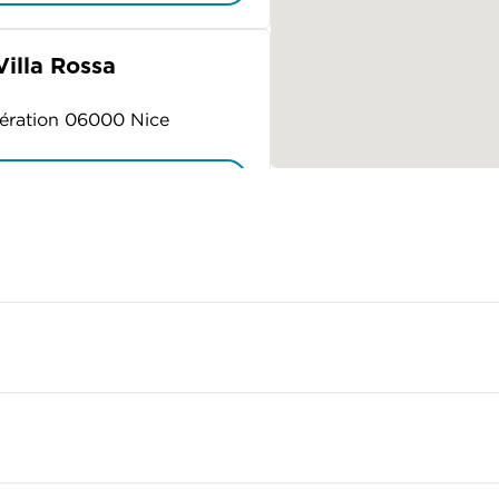
illa Rossa
ibération 06000 Nice
ITINÉRAIRE
seille
ITINÉRAIRE
Les Cimes
on