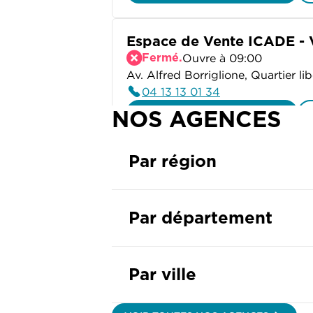
Espace de Vente ICADE - V
Fermé.
Ouvre à 09:00
Av. Alfred Borriglione, Quartier l
04 13 13 01 34
NOS AGENCES
PLUS D'INFO
Par région
ICADE Store - Marseille
Fermé.
Ouvre à 10:00
69 bis Avenue du Prado 13006 Mar
04 13 13 01 34
Par département
PLUS D'INFO
Par ville
Espace de Vente ICADE - 
Avenue du 159 RIA 05100 Brianç