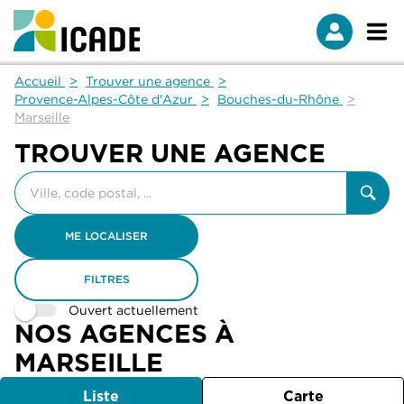
Accueil
Trouver une agence
Provence-Alpes-Côte d'Azur
Bouches-du-Rhône
Marseille
TROUVER UNE AGENCE
Veuillez
renseigner
une
adresse
ME LOCALISER
FILTRES
Ouvert actuellement
NOS AGENCES À
MARSEILLE
Liste
Carte